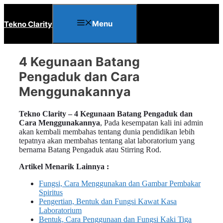
Langsung
ke
Menu
Tekno Clarity
isi
4 Kegunaan Batang
Pengaduk dan Cara
Menggunakannya
Tekno Clarity – 4 Kegunaan Batang Pengaduk dan
Cara Menggunakannya
, Pada kesempatan kali ini admin
akan kembali membahas tentang dunia pendidikan lebih
tepatnya akan membahas tentang alat laboratorium yang
bernama Batang Pengaduk atau Stirring Rod.
Artikel Menarik Lainnya :
Fungsi, Cara Menggunakan dan Gambar Pembakar
Spiritus
Pengertian, Bentuk dan Fungsi Kawat Kasa
Laboratorium
Bentuk, Cara Penggunaan dan Fungsi Kaki Tiga