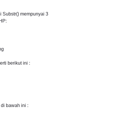
gsi Substr() mempunyai 3
PHP:
ng
i berikut ini :
di bawah ini :