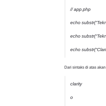
// app.php
echo substr(“Tekno
echo substr(“Tekno
echo substr(“Clarit
Dari sintaks di atas akan
clarity
o