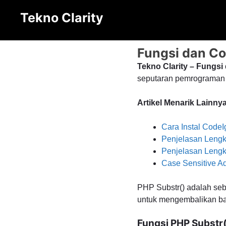
Langsung
Tekno Clarity
ke
isi
Fungsi dan Co
Tekno Clarity – Fungs
seputaran pemrograman P
Artikel Menarik Lainnya
Cara Instal CodeI
Penjelasan Lengk
Penjelasan Lengk
Case Sensitive A
PHP Substr() adalah seb
untuk mengembalikan bag
Fungsi PHP Substr