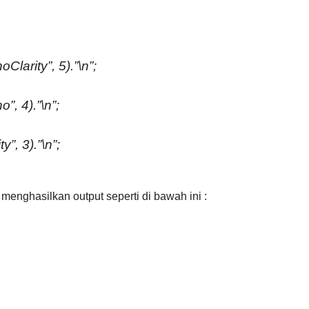
Clarity”, 5).”\n”;
”, 4).”\n”;
y”, 3).”\n”;
 menghasilkan output seperti di bawah ini :