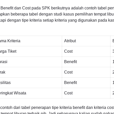
 Benefit dan Cost pada SPK berikutnya adalah contoh tabel pene
iapkan beberapa tabel dengan studi kasus pemilihan tempat libura
pi dengan tipe kriteria setiap kriteria yang digunakan pada kasu
ma Kriteria
Atribut
rga Tiket
Cost
rasi
Benefit
rak
Cost
silitas
Benefit
ringkat Wisata
Cost
contoh dari tabel penerapan tipe kriteria benefit dan kriteria c
empat liburan terbaik nih. Jadi seharusnya kalian sudah pah