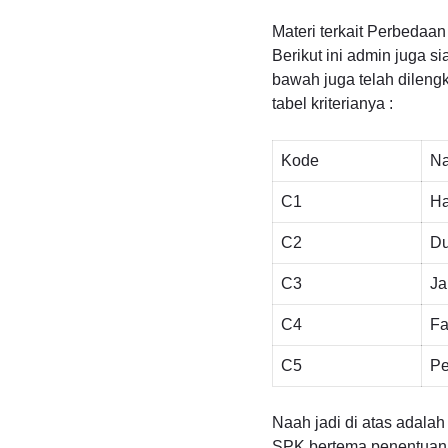
Materi terkait Perbedaan
Berikut ini admin juga s
bawah juga telah dilengka
tabel kriterianya :
Kode
Na
C1
Ha
C2
Du
C3
Ja
C4
Fa
C5
Pe
Naah jadi di atas adalah 
SPK bertema penentuan t