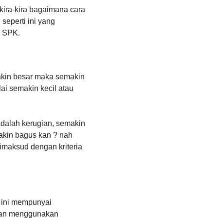
ira-kira bagaimana cara
seperti ini yang
a SPK.
makin besar maka semakin
lai semakin kecil atau
adalah kerugian, semakin
akin bagus kan ? nah
imaksud dengan kriteria
 ini mempunyai
lian menggunakan