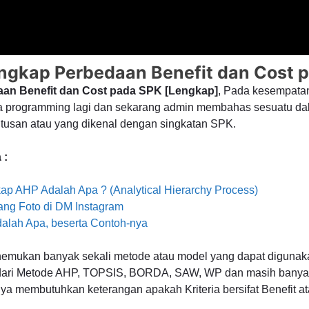
ngkap Perbedaan Benefit dan Cost 
daan Benefit dan Cost pada SPK [Lengkap]
, Pada kesempatan
 programming lagi dan sekarang admin membahas sesuatu da
usan atau yang dikenal dengan singkatan SPK.
 :
ap AHP Adalah Apa ? (Analytical Hierarchy Process)
ang Foto di DM Instagram
dalah Apa, beserta Contoh-nya
emukan banyak sekali metode atau model yang dapat diguna
dari Metode AHP, TOPSIS, BORDA, SAW, WP dan masih banyak 
a membutuhkan keterangan apakah Kriteria bersifat Benefit ata