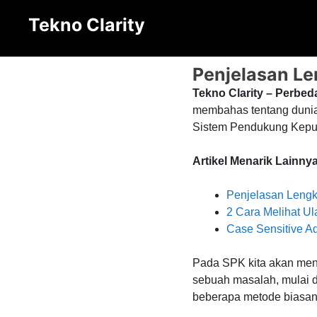
Langsung
Tekno Clarity
ke
isi
Penjelasan Le
Tekno Clarity – Perbe
membahas tentang dunia
Sistem Pendukung Keput
Artikel Menarik Lainnya
Penjelasan Lengk
2 Cara Melihat Ul
Case Sensitive A
Pada SPK kita akan men
sebuah masalah, mulai 
beberapa metode biasany