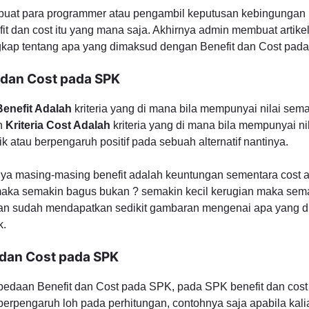
buat para programmer atau pengambil keputusan kebingungan k
fit dan cost itu yang mana saja. Akhirnya admin membuat artikel 
gkap tentang apa yang dimaksud dengan Benefit dan Cost pad
 dan Cost pada SPK
 Benefit Adalah
kriteria yang di mana bila mempunyai nilai se
an
Kriteria Cost Adalah
kriteria yang di mana bila mempunyai ni
k atau berpengaruh positif pada sebuah alternatif nantinya.
nya masing-masing benefit adalah keuntungan sementara cost 
 maka semakin bagus bukan ? semakin kecil kerugian maka sem
lian sudah mendapatkan sedikit gambaran mengenai apa yang d
k.
 dan Cost pada SPK
bedaan Benefit dan Cost pada SPK, pada SPK benefit dan cost
berpengaruh loh pada perhitungan, contohnya saja apabila ka