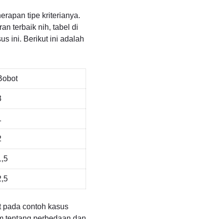
rapan tipe kriterianya.
n terbaik nih, tabel di
s ini. Berikut ini adalah
Bobot
3
1
2
1,5
2,5
ost pada contoh kasus
am tentang perbedaan dan