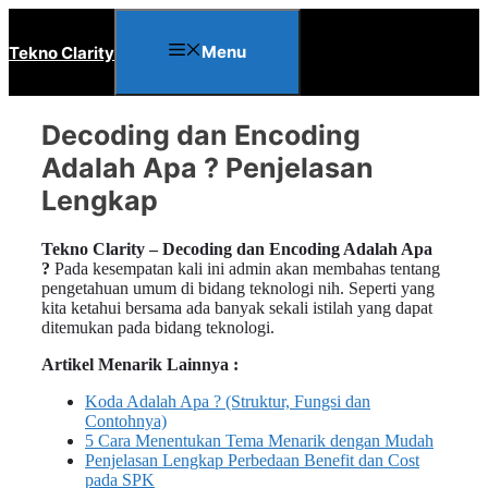
Langsung
ke
Menu
Tekno Clarity
isi
Decoding dan Encoding
Adalah Apa ? Penjelasan
Lengkap
Tekno Clarity – Decoding dan Encoding Adalah Apa
?
Pada kesempatan kali ini admin akan membahas tentang
pengetahuan umum di bidang teknologi nih. Seperti yang
kita ketahui bersama ada banyak sekali istilah yang dapat
ditemukan pada bidang teknologi.
Artikel Menarik Lainnya :
Koda Adalah Apa ? (Struktur, Fungsi dan
Contohnya)
5 Cara Menentukan Tema Menarik dengan Mudah
Penjelasan Lengkap Perbedaan Benefit dan Cost
pada SPK