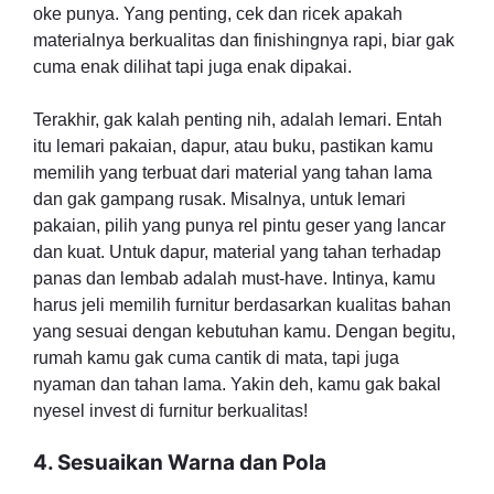
oke punya. Yang penting, cek dan ricek apakah
materialnya berkualitas dan finishingnya rapi, biar gak
cuma enak dilihat tapi juga enak dipakai.
Terakhir, gak kalah penting nih, adalah lemari. Entah
itu lemari pakaian, dapur, atau buku, pastikan kamu
memilih yang terbuat dari material yang tahan lama
dan gak gampang rusak. Misalnya, untuk lemari
pakaian, pilih yang punya rel pintu geser yang lancar
dan kuat. Untuk dapur, material yang tahan terhadap
panas dan lembab adalah must-have. Intinya, kamu
harus jeli memilih furnitur berdasarkan kualitas bahan
yang sesuai dengan kebutuhan kamu. Dengan begitu,
rumah kamu gak cuma cantik di mata, tapi juga
nyaman dan tahan lama. Yakin deh, kamu gak bakal
nyesel invest di furnitur berkualitas!
4. Sesuaikan Warna dan Pola