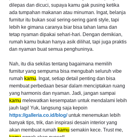
dilepas dan dicuci, supaya kamu gak pusing ketika
ada tumpahan makanan atau minuman. Ingat, belanja
furnitur itu bukan soal sering-sering ganti style, tapi
lebih ke gimana caranya biar bisa tahan lama dan
tetap nyaman dipakai sehari-hari. Dengan demikian,
rumah kamu bukan hanya asik dilihat, tapi juga praktis
dan nyaman buat semua penghuninya.
Nah, itu dia sekilas tentang bagaimana memilih
furnitur yang sempurna bisa mengubah seluruh vibe
rumah
kamu
. Ingat, setiap detail penting dan bisa
membuat perbedaan besar dalam menciptakan ruang
yang harmonis dan nyaman. Jadi, jangan sampai
kamu
melewatkan kesempatan untuk mendalami lebih
jauh lagi! Yuk, langsung saja kepoin
https://galleria.co.id/blog/
untuk menemukan lebih
banyak tips, trik, dan inspirasi desain interior yang
akan membuat rumah
kamu
semakin kece. Trust me,