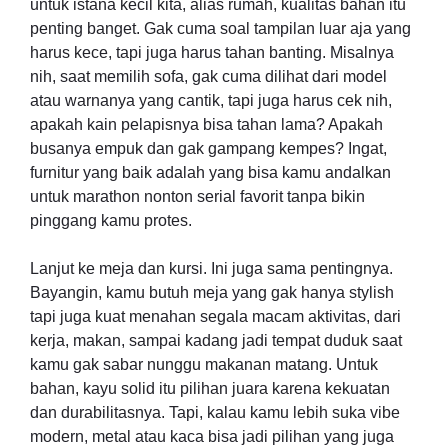
untuk istana kecil kita, alias rumah, kualitas bahan itu
penting banget. Gak cuma soal tampilan luar aja yang
harus kece, tapi juga harus tahan banting. Misalnya
nih, saat memilih sofa, gak cuma dilihat dari model
atau warnanya yang cantik, tapi juga harus cek nih,
apakah kain pelapisnya bisa tahan lama? Apakah
busanya empuk dan gak gampang kempes? Ingat,
furnitur yang baik adalah yang bisa kamu andalkan
untuk marathon nonton serial favorit tanpa bikin
pinggang kamu protes.
Lanjut ke meja dan kursi. Ini juga sama pentingnya.
Bayangin, kamu butuh meja yang gak hanya stylish
tapi juga kuat menahan segala macam aktivitas, dari
kerja, makan, sampai kadang jadi tempat duduk saat
kamu gak sabar nunggu makanan matang. Untuk
bahan, kayu solid itu pilihan juara karena kekuatan
dan durabilitasnya. Tapi, kalau kamu lebih suka vibe
modern, metal atau kaca bisa jadi pilihan yang juga