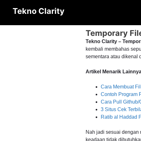
Langsung
Tekno Clarity
ke
isi
Temporary Fil
Tekno Clarity – Tempor
kembali membahas seputa
sementara atau dikenal 
Artikel Menarik Lainnya
Cara Membuat File
Contoh Program P
Cara Pull Github
3 Situs Cek Terbi
Ratib al Haddad 
Nah jadi sesuai dengan n
keadaan tidak dibutuhka