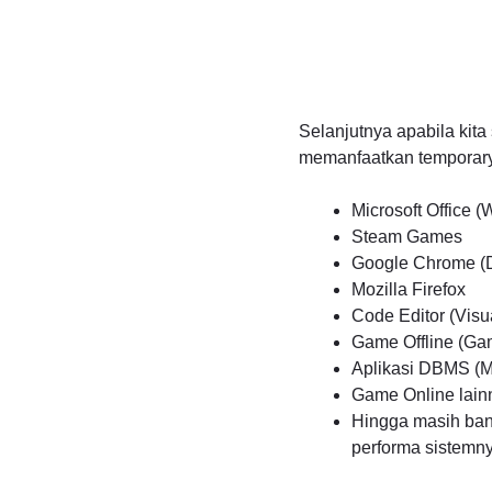
Selanjutnya apabila kita
memanfaatkan temporary 
Microsoft Office 
Steam Games
Google Chrome (D
Mozilla Firefox
Code Editor (Vis
Game Offline (Ga
Aplikasi DBMS (M
Game Online lainn
Hingga masih ban
performa sistemn