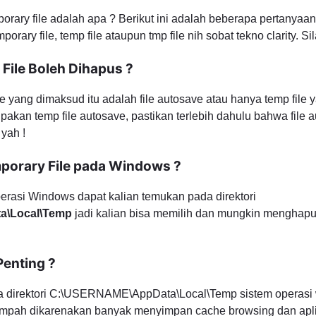
orary file adalah apa ? Berikut ini adalah beberapa pertanyaan
rary file, temp file ataupun tmp file nih sobat tekno clarity. S
File Boleh Dihapus ?
e yang dimaksud itu adalah file autosave atau hanya temp file
pakan temp file autosave, pastikan terlebih dahulu bahwa file 
 yah !
porary File pada Windows ?
erasi Windows dapat kalian temukan pada direktori
a\Local\Temp
jadi kalian bisa memilih dan mungkin menghapu
Penting ?
a direktori C:\USERNAME\AppData\Local\Temp sistem operasi 
ampah dikarenakan banyak menyimpan cache browsing dan apli