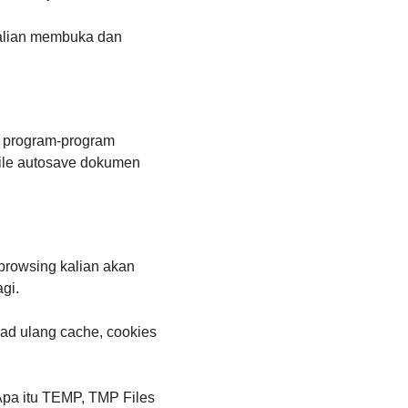
kalian membuka dan
h program-program
file autosave dokumen
browsing kalian akan
gi.
oad ulang cache, cookies
Apa itu TEMP, TMP Files