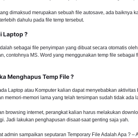
p yang dimaksud merupakan sebuah file autosave, ada baiknya 
rlebih dahulu pada file temp tersebut.
i Laptop ?
dalah sebagai file penyimpan yang dibuat secara otomatis ole
lian, contohnya MS. Word yang menggunakan temp file sebagai 
ika Menghapus Temp File ?
a Laptop atau Komputer kalian dapat menyebabkan aktivitas 
an memori-memori lama yang telah tersimpan sudah tidak ada la
an browsing internet, perangkat kalian harus melakukan downl
agi. Jadi lakukan penghapusan disaat-saat genting saja yah.
pat admin sampaikan seputaran Temporary File Adalah Apa ? – 