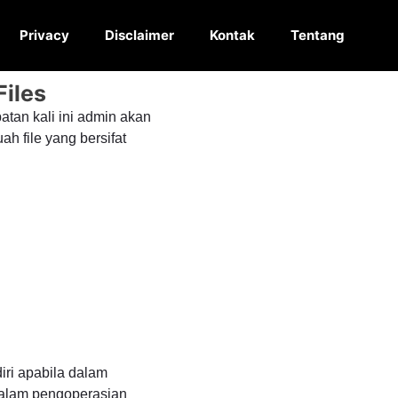
Privacy
Disclaimer
Kontak
Tentang
Files
tan kali ini admin akan
h file yang bersifat
iri apabila dalam
 dalam pengoperasian