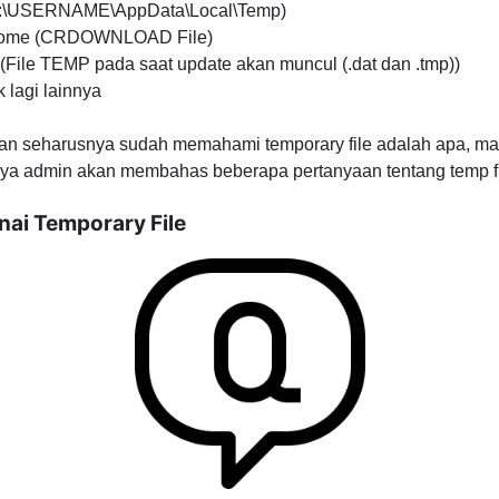
C:\USERNAME\AppData\Local\Temp)
rome (CRDOWNLOAD File)
(File TEMP pada saat update akan muncul (.dat dan .tmp))
 lagi lainnya
lian seharusnya sudah memahami temporary file adalah apa, m
nya admin akan membahas beberapa pertanyaan tentang temp fil
ai Temporary File