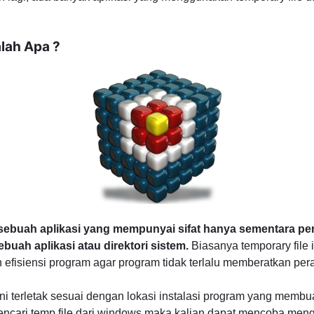
lah Apa ?
 sebuah aplikasi yang mempunyai sifat hanya sementara p
uah aplikasi atau direktori sistem.
Biasanya temporary file 
fisiensi program agar program tidak terlalu memberatkan per
ni terletak sesuai dengan lokasi instalasi program yang membuat 
 mencari temp file dari windows maka kalian dapat mencoba meng