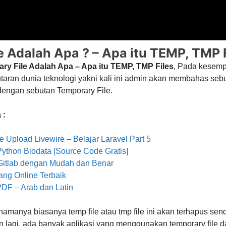
e Adalah Apa ? – Apa itu TEMP, TMP 
ary File Adalah Apa – Apa itu TEMP, TMP Files
, Pada kesempa
ran dunia teknologi yakni kali ini admin akan membahas sebua
dengan sebutan Temporary File.
 :
 Upload Livewire – Belajar Laravel Part 5
ython Biodata [Source Code Gratis]
/Gitlab dengan Mudah dan Benar
lang Online Terbaik
PDF – Arab dan Latin
amanya biasanya temp file atau tmp file ini akan terhapus send
n lagi, ada banyak aplikasi yang menggunakan temporary file