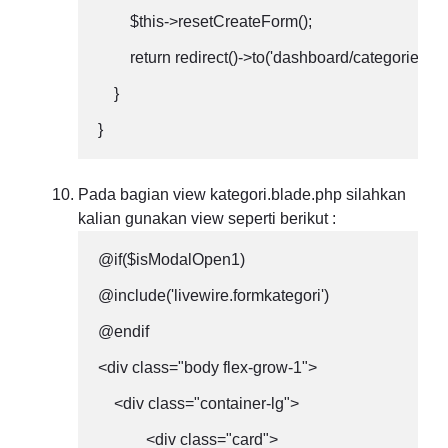
        $this->resetCreateForm();

        return redirect()->to('dashboard/categories');

    }

}
Pada bagian view kategori.blade.php silahkan
kalian gunakan view seperti berikut :
@if($isModalOpen1)

@include('livewire.formkategori')

@endif

<div class="body flex-grow-1">

    <div class="container-lg">

            <div class="card">
