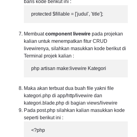
baris kode berikut ini :
 protected $fillable = ['judul', 'title'];
Membuat
component livewire
pada projekan
kalian untuk menempatkan fitur CRUD
livewirenya, silahkan masukkan kode berikut di
Terminal projek kalian :
 php artisan make:livewire Kategori
Maka akan terbuat dua buah file yakni file
kategori.php di app/http/livewire dan
kategori.blade.php di bagian views/livewire
Pada post.php silahkan kalian masukkan kode
seperti berikut ini :
 <?php
