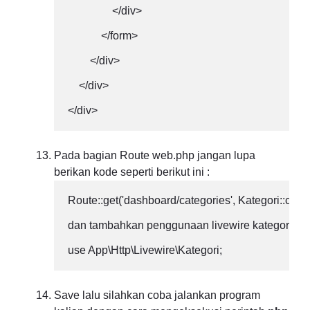
                </div>

            </form>

        </div>

    </div>

</div>
Pada bagian Route web.php jangan lupa
berikan kode seperti berikut ini :
Route::get('dashboard/categories', Kategori::class
dan tambahkan penggunaan livewire kategori pada 
use App\Http\Livewire\Kategori;
Save lalu silahkan coba jalankan program