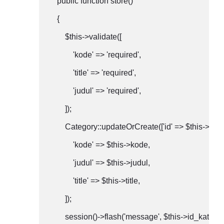
    public function store()

    {

        $this->validate([

            'kode' => 'required',

            'title' => 'required',

            'judul' => 'required',

        ]);

        Category::updateOrCreate(['id' => $this->id_ka
            'kode' => $this->kode,

            'judul' => $this->judul,            

            'title' => $this->title,

        ]);

        session()->flash('message', $this->id_kategor