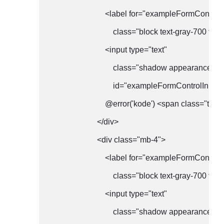
                            <label for="exampleFormControl
                                class="block text-gray-70
                            <input type="text"

                                class="shadow appeara
                                id="exampleFormContr
                            @error('kode') <span class
                        </div>

                        <div class="mb-4">

                            <label for="exampleFormControl
                                class="block text-gray-
                            <input type="text"

                                class="shadow appeara