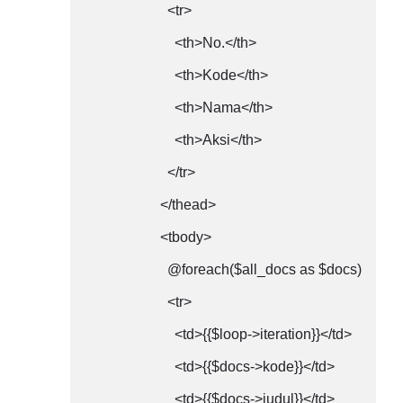
                      <tr>

                        <th>No.</th>

                        <th>Kode</th>

                        <th>Nama</th>

                        <th>Aksi</th>

                      </tr>

                    </thead>

                    <tbody>

                      @foreach($all_docs as $docs)

                      <tr>

                        <td>{{$loop->iteration}}</td>

                        <td>{{$docs->kode}}</td>

                        <td>{{$docs->judul}}</td>
