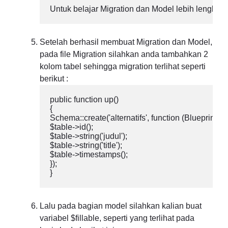
Untuk belajar Migration dan Model lebih lengkap, si
Setelah berhasil membuat Migration dan Model,
pada file Migration silahkan anda tambahkan 2
kolom tabel sehingga migration terlihat seperti
berikut :
public function up()

{

Schema::create('alternatifs', function (Blueprint $ta
$table->id();

$table->string('judul');

$table->string('title');

$table->timestamps();

});

}
Lalu pada bagian model silahkan kalian buat
variabel $fillable, seperti yang terlihat pada