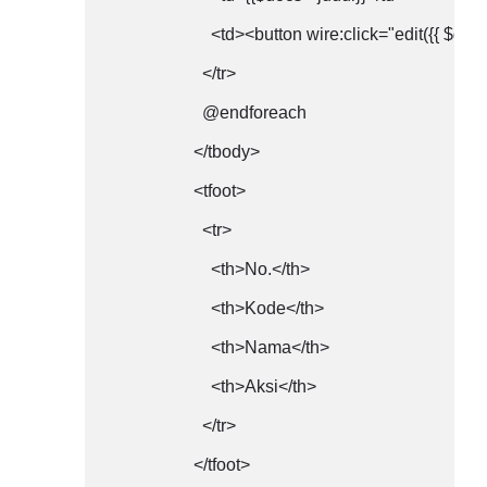
                        <td><button wire:click="edit(
                      </tr>

                      @endforeach

                    </tbody>

                    <tfoot>

                      <tr>

                        <th>No.</th>

                        <th>Kode</th>

                        <th>Nama</th>

                        <th>Aksi</th>

                      </tr>

                    </tfoot>
