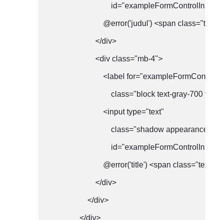
                                id="exampleFormContr
                            @error('judul') <span clas
                        </div>

                        <div class="mb-4">

                            <label for="exampleFormControl
                                class="block text-gray-7
                            <input type="text"

                                class="shadow appeara
                                id="exampleFormContro
                            @error('title') <span class
                        </div>

                    </div>

                </div>
