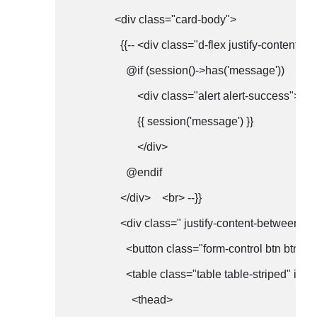
                <div class="card-body">

                  {{-- <div class="d-flex justify-content-
                    @if (session()->has('message'))

                        <div class="alert alert-success">

                        {{ session('message') }}

                        </div>

                    @endif

                  </div>    <br> --}}

                  <div class=" justify-content-between">

                    <button class="form-control btn
                    <table class="table table-striped" id
                      <thead>
