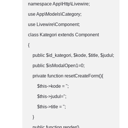
namespace App\Http\Livewire;

use App\Models\Category;

use Livewire\Component;

class Kategori extends Component

{

    public $id_kategori, $kode, $title, $judul;

    public $isModalOpen1=0;

    private function resetCreateForm(){

        $this->kode = '';

        $this->judul='';

        $this->title = '';

    }

    public function render()
