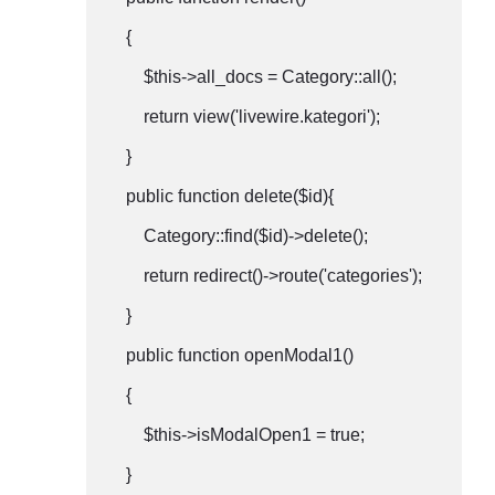
    {

        $this->all_docs = Category::all();

        return view('livewire.kategori');

    }

    public function delete($id){

        Category::find($id)->delete();

        return redirect()->route('categories');

    }

    public function openModal1()

    {

        $this->isModalOpen1 = true;

    }
