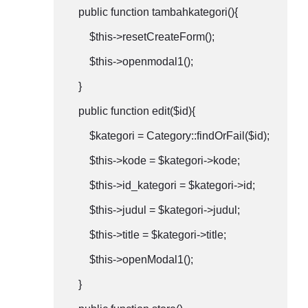
    public function tambahkategori(){

        $this->resetCreateForm();

        $this->openmodal1();

    }

    public function edit($id){

        $kategori = Category::findOrFail($id);

        $this->kode = $kategori->kode;

        $this->id_kategori = $kategori->id;

        $this->judul = $kategori->judul;

        $this->title = $kategori->title;

        $this->openModal1();

    }
