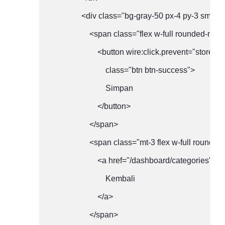
                <div class="bg-gray-50 px-4 py-3 sm:p
                    <span class="flex w-full rounded
                        <button wire:click.prevent="store()
                            class="btn btn-success">

                            Simpan

                        </button>

                    </span>

                    <span class="mt-3 flex w-full ro
                        <a href="/dashboard/categories" 
                            Kembali

                        </a>

                    </span>
