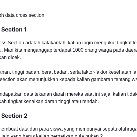
oh data cross section:
Section 1
oss Section adalah katakanlah, kalian ingin mengukur tingkat 
tu. Mari kita menganggap terdapat 1000 orang warga pada daera
an dicek.
an, tinggi badan, berat badan, serta faktor-faktor kesehatan l
s section akan menunjukkan kepada kalian gambaran tentang war
ndapatkan data tekanan darah mereka saat ini saja, kalian tid
ah tingkat kenaikan darah tinggi atau rendah.
 Section 2
membuat data dari para siswa yang mempunyai sepatu olahraga
 lain yang harus kalian perhatikan pula bukan ?