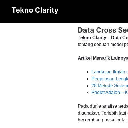
Langsung
Tekno Clarity
ke
isi
Data Cross Se
Tekno Clarity – Data 
tentang sebuah model pe
Artikel Menarik Lainnya
Landasan Ilmiah 
Penjelasan Lengk
28 Metode Siste
Padlet Adalah –
Pada dunia analisa ter
digunakan. Terlebih lag
berkembang pesat pula.