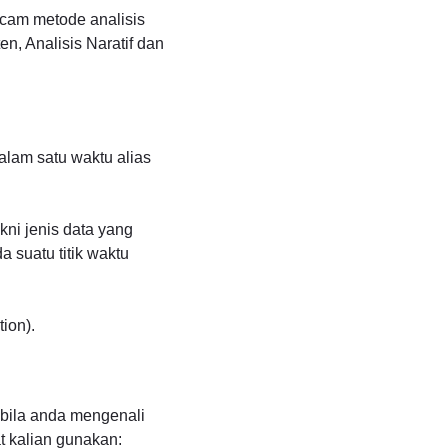
acam metode analisis
ten, Analisis Naratif dan
lam satu waktu alias
kni jenis data yang
a suatu titik waktu
ion).
 bila anda mengenali
at kalian gunakan: