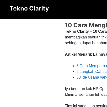
Langsung
Tekno Clarity
ke
isi
10 Cara Mengh
Tekno Clarity – 10 Car
membagikan sebuah trik
sehingga dapat bertahan
Artikel Menarik Lainnya
3 Cara Memperba
9 Langkah Cara E
50 Ide Usaha yang
Iya beneran kok HP Oppo 
Minimal seharian tuh dap
Tips ini sangatlah pent